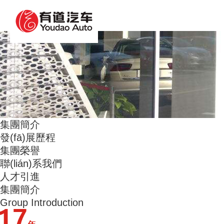
波多野结衣AV无码一区_国产 直播 无码_高清国语
集團簡介
發(fā)展歷程
集團榮譽
聯(lián)系我們
人才引進
集團簡介
Group Introduction