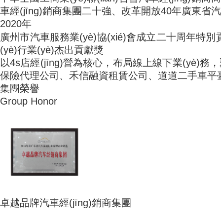
車經(jīng)銷商集團二十強、改革開放40年廣
2020年
廣州市汽車服務業(yè)協(xié)會成立二十周年特別貢
(yè)行業(yè)杰出貢獻獎
以4s店經(jīng)營為核心，布局線上線下業(yè)務
保險代理公司、禾信融資租賃公司、道道
集團榮譽
Group Honor
卓越品牌汽車經(jīng)銷商集團