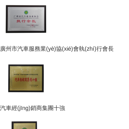
廣州市汽車服務業(yè)協(xié)會執(zhí)行會長
汽車經(jīng)銷商集團十強