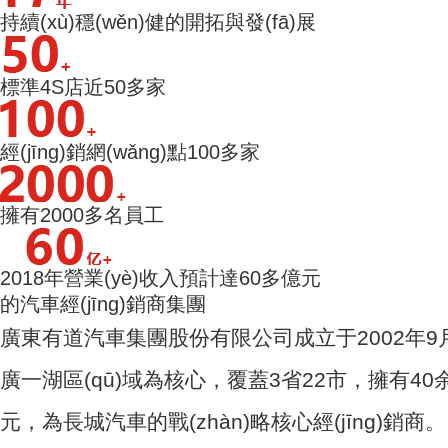
持續(xù)穩(wěn)健的開拓與發(fā)展
標準4S店近50多家
經(jīng)銷網(wǎng)點100多家
擁有2000多名員工
2018年營業(yè)收入預計達60多億元
的汽車經(jīng)銷商集團
廣東有道汽車集團股份有限公司成立于2002年9月
廣一湖區(qū)域為核心，覆蓋3省22市，擁有40余家品牌
元，為長城汽車的戰(zhàn)略核心經(jīng)銷商。