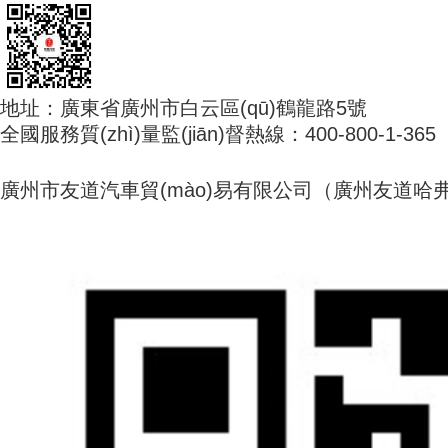
地址：廣東省廣州市白云區(qū)鶴龍路5號
全國服務質(zhì)量監(jiān)督熱線：400-800-1-365
廣州市友道汽車貿(mào)易有限公司（廣州友道哈