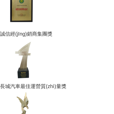
誠信經(jīng)銷商集團獎
長城汽車最佳運營質(zhì)量獎