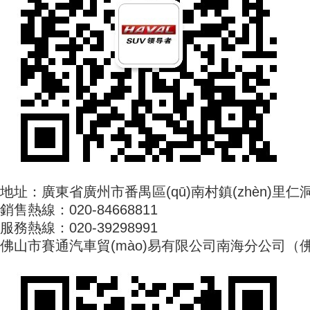
地址：廣東省廣州市番禺區(qū)南村鎮(zhèn)里仁洞
銷售熱線：020-84668811
服務熱線：020-39298991
佛山市賽通汽車貿(mào)易有限公司南海分公司（