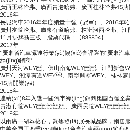
廣西玉林哈弗、廣西貴港哈弗、廣西桂林哈弗4S店開
2016年
長城汽車2016年年度銷量十強（冠軍）、2016
廣州友道哈弗、廣東有道哈弗、株洲河西哈弗
11月掛牌新三板，股票代碼：【839804】
2017年
“廣東省汽車流通行業(yè)協(xié)會評選的“廣東汽車經(
經(jīng)銷商“
廣州天河WEY、佛山南海WEY、江門新會W
WEY、湘潭有道WEY、南寧興寧WEY、桂林靈川
4S店開業(yè)
2018年
連續(xù)8年入選中國汽車經(jīng)銷商集團百強企業
貴港有道WEY、廣西昊道WEY、
2019年
以兩廣一湖為核心，聚焦發(fā)展長城品牌，銷售
中華全國工商業(yè)聯(lián)合會汽車經(jīng)銷