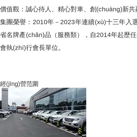
價值觀：誠心待人、精心對車、創(chuàng)新共
集團榮譽：2010年－2023年連續(xù)十三年入選中國
省名牌產(chǎn)品（服務類），自2014年起歷任全
會執(zhí)行會長單位。
經(jīng)營范圍