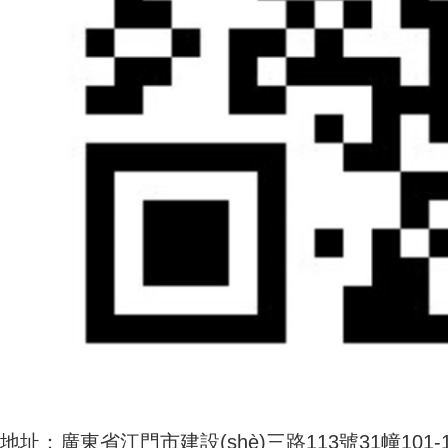
地址：廣東省江門市建設(shè)三路113號31幢101-10