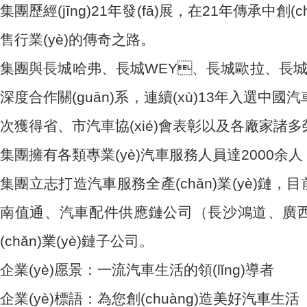
集團歷經(jīng)21年發(fā)展，在21年傳承中創(
售行業(yè)的傳奇之路。
集團與長城哈弗、長城WEY、長城歐拉、長城皮
深度合作關(guān)系，連續(xù)13年入選中國汽車
次獲得省、市汽車協(xié)會表彰以及各廠家諸多榮譽
集團擁有各類專業(yè)汽車服務人員達2000余人，優
集團立志打造汽車服務全產(chǎn)業(yè)鏈，目前擁
南值通、汽車配件供應鏈公司（長沙鴻道、
(chǎn)業(yè)鏈子公司。
企業(yè)愿景：一流汽車生活的領(lǐng)導者
企業(yè)標語：為您創(chuàng)造美好汽車生活